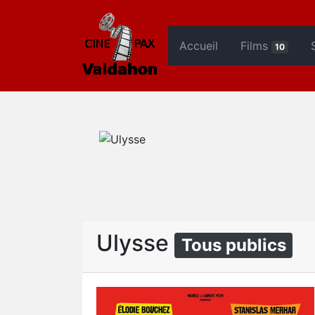
Accueil
Films
10
Ulysse
Tous publics