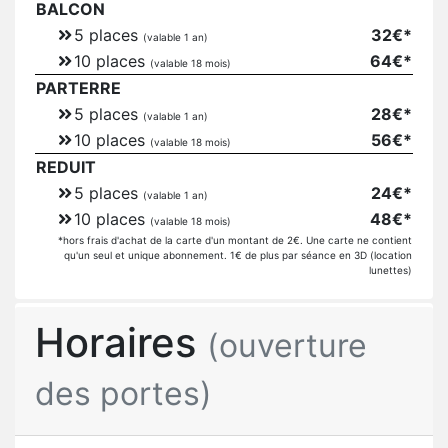
BALCON
5 places
32€*
(valable 1 an)
10 places
64€*
(valable 18 mois)
PARTERRE
5 places
28€*
(valable 1 an)
10 places
56€*
(valable 18 mois)
REDUIT
5 places
24€*
(valable 1 an)
10 places
48€*
(valable 18 mois)
*hors frais d'achat de la carte d'un montant de 2€. Une carte ne contient
qu'un seul et unique abonnement. 1€ de plus par séance en 3D (location
lunettes)
Horaires
(ouverture
des portes)